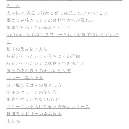
ること
染み抜き 家庭で始める前に確認したい3つのこと
服の染み抜きはシミの種類で方法が変わる
家庭でそろえたい基本アイテム
wellwashシミ取りスプレーとは？家庭で使いやすい理
由
基本の染み抜き方法
時間がたったシミが落ちにくい理由
時間がたったシミに家庭でできること
血液の染み抜きの正しいやり方
カレーの染み抜き
白い服の黄ばみの落とし方
オキシクリーンの使い方
家庭でやりがちなNG行動
クリーニング店に任せた方がよいケース
勝川ランドリーの染み抜き
まとめ