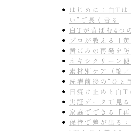
はじめに：白Tは
い”で長く着る
白Tが黄ばむ4つ
プロが教える「黄
黄ばみの再発を防
オキシクリーン使
素材別ケア（綿／
洗濯前後の“ひと
日焼け止めと白T
実証データで見る
家庭でできる「再
保管で差が出る：