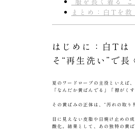
“服を長く着る”
まとめ：白Tを救
はじめに：白Tは
そ“再生洗い”で長
夏のワードローブの主役といえば、
「なんだか黄ばんでる」「襟がく
その黄ばみの正体は、“汚れの取り残
目に見えない皮脂や日焼け止めの
酸化。結果として、あの独特の黄