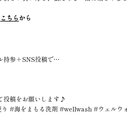
、
こちら
から
持参＋SNS投稿で…
て投稿をお願いします♪
 #海をまもる洗剤 #wellwash #ウェル