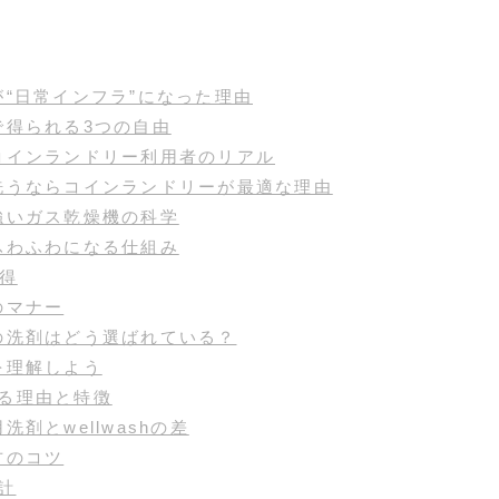
“日常インフラ”になった理由
で得られる3つの自由
コインランドリー利用者のリアル
洗うならコインランドリーが最適な理由
強いガス乾燥機の科学
ふわふわになる仕組み
得
のマナー
の洗剤はどう選ばれている？
を理解しよう
ばれる理由と特徴
剤とwellwashの差
方のコツ
設計