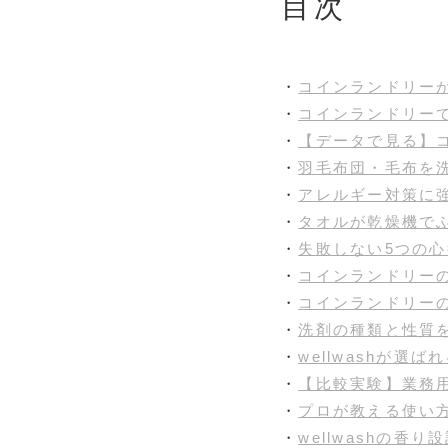
目次
・
コインランドリーが
・
コインランドリー
・
【データで見る】
・
羽毛布団・毛布を
・
アレルギー対策に
・
タオルが乾燥機で
・
失敗しない5つの心
・
コインランドリー
・
コインランドリー
・
洗剤の種類と性質
・
wellwashが選
・
【比較実験】業務用洗
・
プロが教える使い
・
wellwashの香り