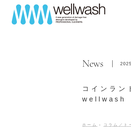
News
202
コインラン
wellwash
ホーム
›
コラム／ト